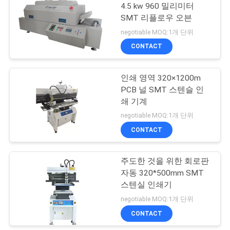
4.5 kw 960 밀리미터
SMT 리플로우 오븐
7
뉴
negotiable MOQ:1개 단위
CONTACT
스
SMT 납땜 기계
인쇄 영역 320×1200m
따
PCB 널 SMT 스텐슬 인
쇄 기계
옴
negotiable MOQ:1개 단위
표
CONTACT
7
를
주도한 것을 위한 회로판
SMT 썰물 오븐
요
자동 320*500mm SMT
스텐실 인쇄기
구
negotiable MOQ:1개 단위
하
CONTACT