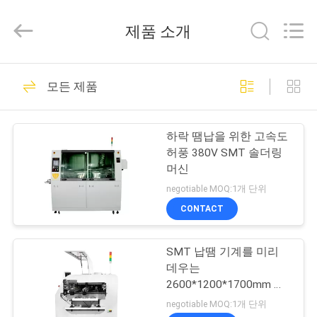
-
2026
Beijing
제품 소개
Silk
Road
Enterprise
Management
Services
가
9
Co.,LTD.
모든 제품
All
Rights
정
Reserved.
SMT 설치 기계
하락 땜납을 위한 고속도
제
허풍 380V SMT 솔더링
머신
품
negotiable MOQ:1개 단위
CONTACT
7
저
SMT 납땜 기계를 미리
희
칩 설치 기계
데우는
에
2600*1200*1700mm 이
중 파
negotiable MOQ:1개 단위