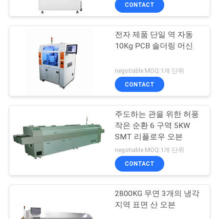
관
CONTACT
하
전자 제품 단일 역 자동
여
8
10Kg PCB 솔더링 머신
LED 설치 기계
공
negotiable MOQ:1개 단위
CONTACT
장
투
주도하는 관을 위한 허풍
작은 순환 6 구역 5KW
어
SMT 리플로우 오븐
8
negotiable MOQ:1개 단위
품
CONTACT
smd 설치 기계
질
2800KG 무연 3개의 냉각
관
지역 표면 산 오븐