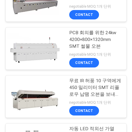
리
negotiable MOQ:1개 단위
CONTACT
9
저
SMT 후비는 물건과
PCB 회의를 위한 24kw
희
4200×800×1320mm
장소 기계
에
SMT 썰물 오븐
negotiable MOQ:1개 단위
게
CONTACT
연
락
무료 IR 허풍 10 구역에게
9
450 밀리미터 SMT 리플
PCB 후비는 물건과
하
로우 납땜 오븐을 보내게
하세요
negotiable MOQ:1개 단위
십
장소 기계
CONTACT
시
오
자동 LED 적외선 가열