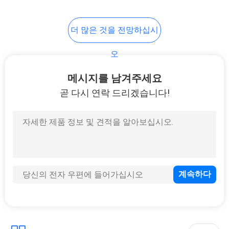
십
7
시
더 많은 것을 전망하십시
SMT 스텐슬 인쇄 기
오
오
계
사
메시지를 남겨주세요
곧 다시 연락 드리겠습니다!
이
트
7
맵
SMT 생산 라인
PRIVACY
POLICY