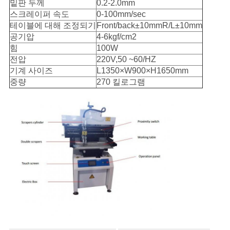
십
밑판 두께
0.2-2.0mm
스크레이퍼 속도
0-100mm/sec
시
테이블에 대해 조정되기
Front/back±10mmR/L±10mm
공기압
4-6kgf/cm2
오
힘
100W
전압
220V,50 ~60/HZ
기계 사이즈
L1350×W900×H1650mm
사
중량
270 킬로그램
이
트
맵
PRIVACY
POLICY