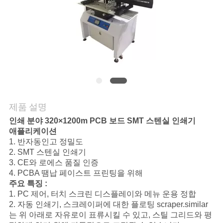
리
저
희
에
게
제품 설명
연
인쇄 분야 320×1200m PCB 보드 SMT 스텐실 인쇄기
애플리케이션
락
1. 반자동인고 정밀도
2. SMT 스텐실 인쇄기
하
3. CE와 로에스 품질 인증
4. PCBA 땜납 페이스트 프린팅을 위해
십
주요 특징 :
1. PC 제어, 터치 스크린 디스플레이와 메뉴 운용 정합
시
2. 자동 인쇄기, 스크레이퍼에 대한 플로팅 scraper.similar
는 위 아래로 자유로이 표류시킬 수 있고, 스틸 그리드와 평
오