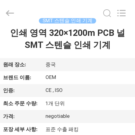
-
2026
Beijing
Silk
Road
SMT 스텐슬 인쇄 기계
Enterprise
Management
Services
인쇄 영역 320×1200m PCB 널
가
Co.,LTD.
All
Rights
SMT 스텐슬 인쇄 기계
정
Reserved.
제
원래 장소:
중국
품
OEM
브랜드 이름:
CE , ISO
인증:
저
최소 주문 수량:
1개 단위
희
negotiable
가격:
에
포장 세부 사항:
표준 수출 패킹