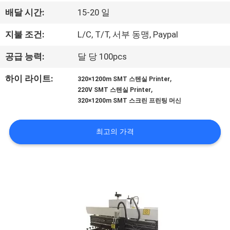
관
배달 시간:
15-20 일
하
지불 조건:
L/C, T/T, 서부 동맹, Paypal
여
공급 능력:
달 당 100pcs
공
,
하이 라이트:
320×1200m SMT 스텐실 Printer
,
220V SMT 스텐실 Printer
장
320×1200m SMT 스크린 프린팅 머신
투
최고의 가격
어
품
질
관