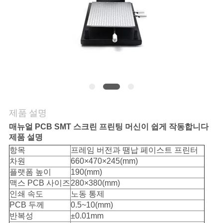
리
저
희
에
게
제품 설명
연
매뉴얼 PCB SMT 스크린 프린팅 머신이 쉽게 작동합니다
락
제품 설명
항목
프레임 버전과 땜납 페이스트 프린터
하
차원
660×470×245(mm)
플랫폼 높이
190(mm)
십
맥스 PCB 사이즈
280×380(mm)
인쇄 속도
노동 통제
시
PCB 두께
0.5~10(mm)
오
반복성
±0.01mm