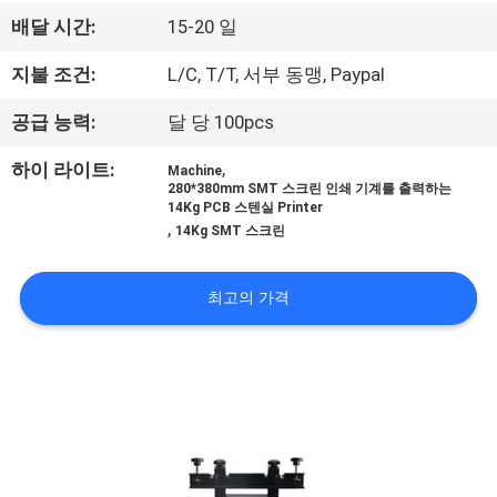
관
배달 시간:
15-20 일
하
지불 조건:
L/C, T/T, 서부 동맹, Paypal
여
공급 능력:
달 당 100pcs
공
,
하이 라이트:
Machine
280*380mm SMT 스크린 인쇄 기계를 출력하는
장
14Kg PCB 스텐실 Printer
,
14Kg SMT 스크린
투
어
최고의 가격
품
질
관