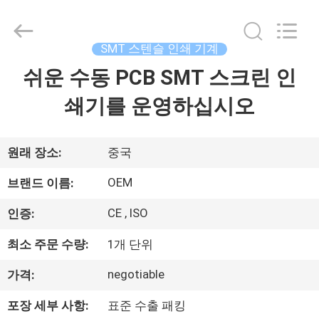
-
2025
Beijing
Silk
Road
SMT 스텐슬 인쇄 기계
Enterprise
Management
Services
쉬운 수동 PCB SMT 스크린 인
가
Co.,LTD.
All
Rights
쇄기를 운영하십시오
정
Reserved.
제
원래 장소:
중국
품
OEM
브랜드 이름:
CE , ISO
인증:
저
최소 주문 수량:
1개 단위
희
negotiable
가격:
에
포장 세부 사항:
표준 수출 패킹