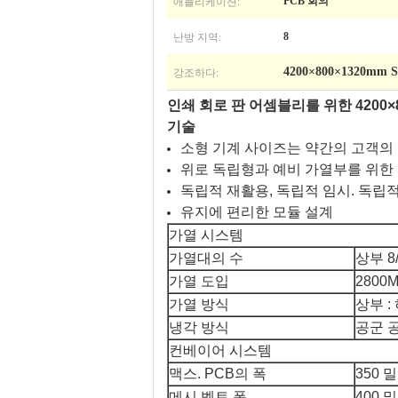
애플리케이션:
PCB 회의
난방 지역:
8
강조하다:
4200×800×1320m
인쇄 회로 판 어셈블리를 위한 4200×8
기술
소형 기계 사이즈는 약간의 고객의 
위로 독립형과 예비 가열부를 위한 
독립적 재활용, 독립적 임시. 독립
유지에 편리한 모듈 설계
가열 시스템
가열대의 수
상부 8/
가열 도입
2800
가열 방식
상부 : 
냉각 방식
공군 
컨베이어 시스템
맥스. PCB의 폭
350 
메시 벨트 폭
400 