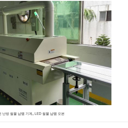
,
 난방 썰물 납땜 기계
LED 썰물 납땜 오븐