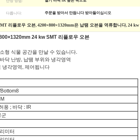
난방 방법:
열기 바닥 IR 높은 쪽으로
다릅니다:
주문을 받아서 만듭니다 받아들이십시오
m SMT 리플로우 오븐
4200×800×1320mm은 납땜 오븐을 역류합니다
24 
,
,
00×1320mm 24 kw SMT 리플로우 오븐
소형 식물 공간을 만날 수 있습니다.
바닥 난방, 납땜 부위와 냉각영역
적 냉각영역, 제어됩니다
Bottom8
MM
허풍 ; 바닥 : IR
공군
밀리미터
밀리미터