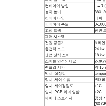
컨베이어 방향
L→R 
절차 높이
880±
컨베어 타입
메쉬
컨베이어 속도
0-100
고정 트랙
전면 
제어 시스템
전원 공급기
5 라인
총전력 소모
24 kw
셋업 전력 소비
18 kw
소비를 안정되세요
2-3K
램프업 시간
약 1
임시. 설정값
tempe
임시. 제어 수법
PID 
임시. 제어정밀도
±1C
임시. PCB 위의 일탈
±2C
데이터 스토리지
공정 
(80 G