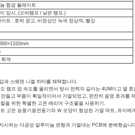
늄 합금 플레이트
 임시. (오버템프 / 낮은 템프.)
이트 : 호박 경고, 비정상인 녹색 정상적, 빨강
800×1320mm
G
 회색
절감과 스웨덴 니켈 히터를 채택합니다.
온도 램프 업 속도를 올리면서 방사 전력의 길이는 4UM이고 열 
B를 만들고 부품이 획일적이어서 가열되었고, 완전히 음영 효과를
선철을 위한 특별한 고온 배리어 구조물을 사용하기.
샤프트 고온 송풍기용전동기와 Ｗ 모양이 형성된 가열 덕트, 유지에게
 지시하는 다공성 알루미늄 판형과 가열대는 PCB에 분배했습니