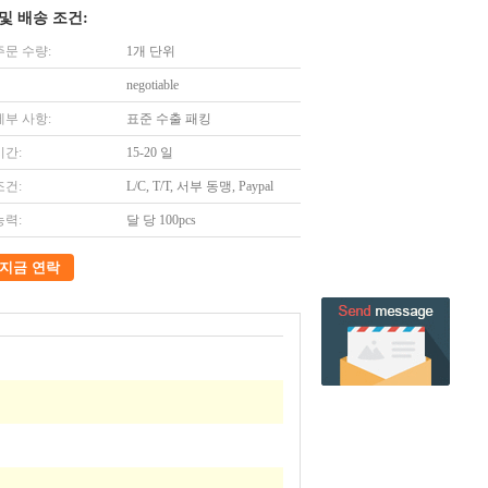
및 배송 조건:
주문 수량:
1개 단위
negotiable
세부 사항:
표준 수출 패킹
시간:
15-20 일
조건:
L/C, T/T, 서부 동맹, Paypal
능력:
달 당 100pcs
지금 연락