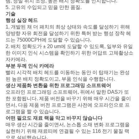
템, 정밀 위치 조정, 높은 배치 정확도를 인지합니다.
5. 고유의 수입되고 믿을 만한 품질.
기술
뉴
행성 실장 헤드
1. 개발된 채 더 패치의 최상 상태와 속도를 달성하기 위해
스
양뱡향 자유 회전을 달성하기 위한 특허 받는 행성 장착 헤
드는 75000CPH에 도달할 수 있습니다.
2. 배치 정확도가 ± 20 um에 도달할 수 있도록, 일부와 유일
따
한 이미지 인식 시스템을 확인하기 위한 어답트 고체촬상소
자카메라.
옴
부분 두께 인식 카메라
빨리 시각적 배치 헤드를 이동하는 동안 이 탑재기는 완성
표
된 높은 배치 정확도이고, 부품 인식을 수행합니다.
생산 제품화 변환을 위한 프로그래밍 소프트웨어
를
오프라인 프로그래밍 소프트웨어, 위에서 말한 DAS가 또
한 포함됩니다. 제품 버전을 바꾸기 위해 매우 시간을 줄이
요
면서, 다음 제품 버전 프로그램은 사전에 오프라인으로 프
로그램을 짤 수 있습니다.
구
어떤 필요도 재료 랙을 막고 바꾸지 않습니다
매우 생산 시간을 줄이면서, 논스톱 소재 변화 프로그램을
하
실현하기 위해 재료띠에 연결될 수 있는 116 전기 물질 랙
으로 설비했습니다.