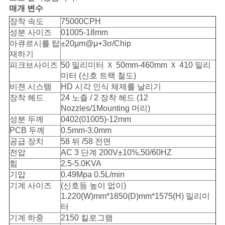
십
매개 변수
시
장착 속도
75000CPH
성분 사이즈
01005-18mm
오
아큐르시를 탑
±20μm@μ+3σ/Chip
재하기
피크브사이즈
50 밀리미터 Ｘ 50mm-460mm Ｘ 410 밀리
사
미터 (신호 트랙 철도)
비젼 시스템
HD 시각 인식 체제를 날리기
이
장착 헤드
24 노즐 / 2 장착 헤드 (12
Nozzles/1Mounting 머리)
트
성분 두께
0402(01005)-12mm
PCB 두께
0.5mm-3.0mm
맵
공급 장치
58 뒤 /58 전면
전압
AC 3 단계 200V±10%,50/60HZ
힘
2.5-5.0KVA
PRIVACY
기압
0.49Mpa 0.5L/min
POLICY
기계 사이즈
(신호등 높이 없이)
1.220(W)mm*1850(D)mm*1575(H) 밀리미
터
기계 하중
2150 킬로그램