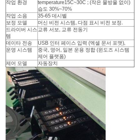
작업 환경
temperature15C~30C ; (작은 물방울 없이)
습도 30%~70%
작업 소음
35-65 데시벨
보정 모델
머신 비전 시스템, 다점 표시 비전 보정.
드라이버 시스
교류 서보, 교류 전동기
템
데이타 전송
USB 인터 페이스 입력 (엑셀 문서 포맷),
운영 시스템
중국, 영어, 일본 운용 정합 (윈도즈 시스템
제어 플랫폼)
제어 모델
자동장치