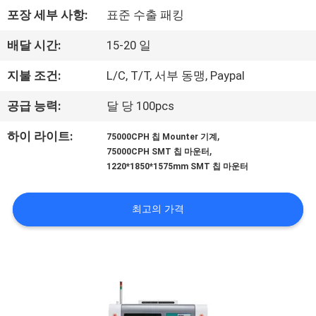
관
포장 세부 사항:
표준 수출 패킹
하
배달 시간:
15-20 일
여
지불 조건:
L/C, T/T, 서부 동맹, Paypal
공
공급 능력:
달 당 100pcs
장
,
하이 라이트:
75000CPH 칩 Mounter 기계
,
75000CPH SMT 칩 마운터
투
1220*1850*1575mm SMT 칩 마운터
어
최고의 가격
품
질
관