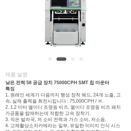
리
저
희
에
게
연
제품 설명
락
낮은 전력 58 공급 장치 75000CPH SMT 칩 마운터
특징
하
1. 원래인 세계가 다음까지 행성 장착 헤드, 24개 노즐, 고
속, 실제 출력을 회전시킵니다 : 75,000CPH / Ｈ.
십
2. 1.2 미터 엘이디 조명등 비즈, 엘이디 조명등 비즈 패치
가공품을 탑재하는데 적합한 고속 장착기.
시
3. 작은 발자국, 저 소비 전력과 가스 소비, 저소음.
4. 고체촬상소자카메라는 일부, 유일한 이미지 인식 시스
오