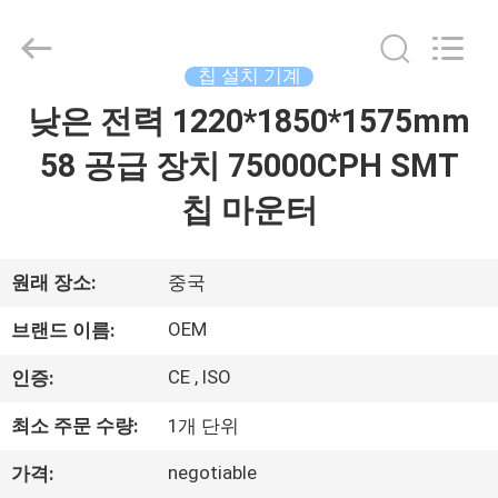
-
2025
Beijing
Silk
Road
칩 설치 기계
Enterprise
Management
Services
낮은 전력 1220*1850*1575mm
가
Co.,LTD.
All
Rights
58 공급 장치 75000CPH SMT
정
Reserved.
칩 마운터
제
품
원래 장소:
중국
OEM
브랜드 이름:
저
CE , ISO
인증:
희
최소 주문 수량:
1개 단위
에
negotiable
가격: