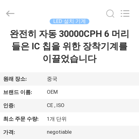
-
2026
Beijing
Silk
Road
LED 설치 기계
Enterprise
Management
Services
완전히 자동 30000CPH 6 머리
가
Co.,LTD.
All
Rights
들은 IC 칩을 위한 장착기계를
정
Reserved.
이끌었습니다
제
품
원래 장소:
중국
OEM
브랜드 이름:
저
CE , ISO
인증:
희
최소 주문 수량:
1개 단위
에
negotiable
가격: