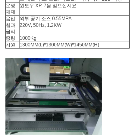
운영
윈도우 XP, 7을 얻으십시요
체제
음압
외부 공기 소스 0.55MPA
힘과
220V, 50Hz, 1.2KW
금리
중량
1000Kg
차원
1300MM(L)*1300MM(W)*1450MM(H)