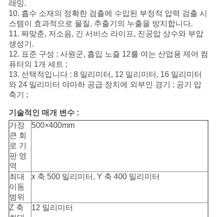
십
래밍.
10. 흡수 소재의 정확한 검출에 수입된 부정적 압력 검출 시
시
스템이 효과적으로 물질, 추출기의 누출을 방지합니다.
11. 짜맞춘, 저소음, 긴 서비스 라이프, 진공압 상수와 부압
오
생성기.
12. 표준 구성 : 사원군, 흡입 노즐 12를 여는 산업용 제어 컴
퓨터의 1개 세트 ;
사
13. 선택적입니다 : 8 밀리미터, 12 밀리미터, 16 밀리미터
와 24 밀리미터 야마하 공급 장치에 외부인 경기 ; 공기 압
이
축기 ;
트
기술적인 매개 변수 :
가장
500×400mm
맵
큰 회
로 기
판 영
PRIVACY
역
최대
x 축 500 밀리미터, Y 축 400 밀리미터
POLICY
이동
범위
Z 축
12 밀리미터