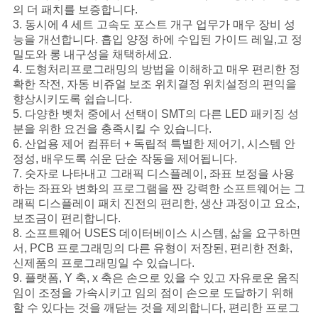
의 더 패치를 보증합니다.
3. 동시에 4 세트 고속도 포스트 개구 업무가 매우 장비 성
뉴
능을 개선합니다. 흡입 양정 하에 수입된 가이드 레일,고 정
밀도와 롱 내구성을 채택하세요.
스
4. 도형처리프로그래밍의 방법을 이해하고 매우 편리한 정
확한 작전, 자동 비쥬얼 보조 위치결정 위치설정의 편익을
향상시키도록 쉽습니다.
5. 다양한 벳처 중에서 선택이 SMT의 다른 LED 패키징 성
따
분을 위한 요건을 충족시킬 수 있습니다.
6. 산업용 제어 컴퓨터 + 독립적 특별한 제어기, 시스템 안
옴
정성, 배우도록 쉬운 단순 작동을 제어됩니다.
7. 숫자로 나타내고 그래픽 디스플레이, 좌표 보정을 사용
표
하는 좌표와 변화의 프로그램을 짠 강력한 소프트웨어는 그
를
래픽 디스플레이 패치 진전의 편리한, 생산 과정이고 요소,
보조금이 편리합니다.
요
8. 소프트웨어 USES 데이터베이스 시스템, 삶을 요구하면
서, PCB 프로그래밍의 다른 유형이 저장된, 편리한 전화,
구
신제품의 프로그래밍일 수 있습니다.
9. 플랫폼, Y 축, x 축은 손으로 있을 수 있고 자유로운 움직
하
임이 조정을 가속시키고 임의 점이 손으로 도달하기 위해
할 수 있다는 것을 깨닫는 것을 제의합니다, 편리한 프로그