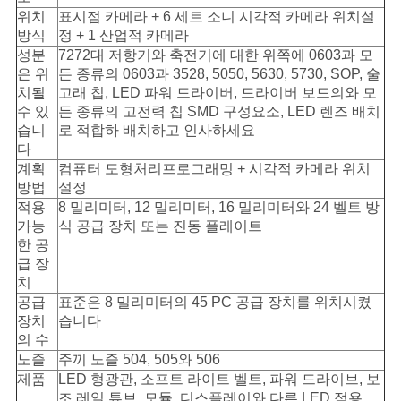
위치
표시점 카메라 + 6 세트 소니 시각적 카메라 위치설
방식
정 + 1 산업적 카메라
성분
7272대 저항기와 축전기에 대한 위쪽에 0603과 모
은 위
든 종류의 0603과 3528, 5050, 5630, 5730, SOP, 술
치될
고래 칩, LED 파워 드라이버, 드라이버 보드의와 모
수 있
든 종류의 고전력 칩 SMD 구성요소, LED 렌즈 배치
습니
로 적합하 배치하고 인사하세요
다
계획
컴퓨터 도형처리프로그래밍 + 시각적 카메라 위치
방법
설정
적용
8 밀리미터, 12 밀리미터, 16 밀리미터와 24 벨트 방
가능
식 공급 장치 또는 진동 플레이트
한 공
급 장
치
공급
표준은 8 밀리미터의 45 PC 공급 장치를 위치시켰
장치
습니다
의 수
노즐
주끼 노즐 504, 505와 506
제품
LED 형광관, 소프트 라이트 벨트, 파워 드라이브, 보
조 레일 튜브, 모듈, 디스플레이와 다른 LED 적용