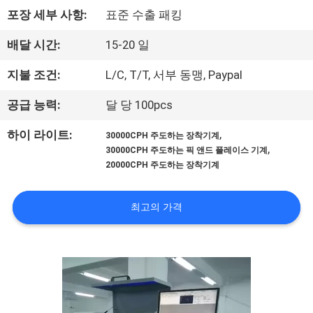
관
포장 세부 사항:
표준 수출 패킹
하
배달 시간:
15-20 일
여
지불 조건:
L/C, T/T, 서부 동맹, Paypal
공
공급 능력:
달 당 100pcs
장
,
하이 라이트:
30000CPH 주도하는 장착기계
,
30000CPH 주도하는 픽 앤드 플레이스 기계
투
20000CPH 주도하는 장착기계
어
최고의 가격
품
질
관