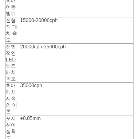
최대
이동
범위
전형
15000-20000cph
적 패
치 속
도
전형
20000cph-35000cph
적인
LED
렌즈
패치
속도
최대
35000cph
패치
시속
의 이
론
포지
±0.05mm
션이
정확
도