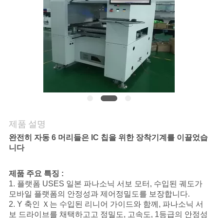
리
저
희
에
게
연
제품 설명
락
완전히 자동 6 머리들은 IC 칩을 위한 장착기계를 이끌었습
니다
하
십
제품 주요 특징 :
1. 플랫폼 USES 일본 파나소닉 서보 모터, 수입된 궤도가
시
모바일 플랫폼의 안정성과 제어정밀도를 보장합니다.
2. Y 축인 Ｘ는 수입된 리니어 가이드와 함께, 파나소닉 서
오
보 드라이브를 채택하고고 정밀도, 고속도, 1등급의 안정성