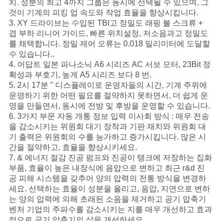
치. 성분의 최고 4까지 그룹은 동시에 선택될 수 있으며, 그
것이 기계의 피킹 업 속도와 작업 효율을 향상시킵니다.
3. XY 드라이브는 수입된 TBI고 정밀도 래핑 볼 스크류 +
뉴
겹 부하 리니어 가이드, 빠른 위치설정, 저소음과고 정밀도
를 채택합니다. 정밀 제어 오류는 0.018 밀리미터에 도달할
스
수 있습니다..
4. 어답트 일본 파나소닉 A6 시리즈 AC 서보 모터, 23Bit 정
확성과 부호기, 높게 A5 시리즈 보다 8 번.
따
5. 2시 17분 " 디스플레이로 운영자들의 시간, 기계 주위에
운영하기 위한 어떤 필요를 절약하지 못하면서, 더 쉽게 운
옴
영을 만들면서, 동시에 전방 및 후방을 운영할 수 있습니다.
6. 3가지 부문 자동 개통 정보 입력 이사회 방식 : 매우 전송
표
을 감소시키는 위원회 대기 장착과 기판 재치와 위원회 대
기 출력은 위원회의 수를 능가하고 증가시킵니다. 많은 시
를
간을 절약하고, 효율을 향상시키세요.
7. & 에너지 절감 진공 펌프와 진공이 탱크에 저장하는 집화
요
부품, 효율이 높은 내장식에 음압으로 변하고 최근 r&d 진
공 피해 시스템을 갖추어 양의 압력의 전통 방식을 변경하
구
세요. 선택하는 효율이 성분을 올리고, 음압, 지연으로 변하
는 양의 압력에 의해 초래된 소음을 제거하고 공기 압축기
하
벤처 기업의 주파수를 감소시키는 지를 매우 개선하고 효과
적으로 공기 압축기의 삶을 개선하세요.