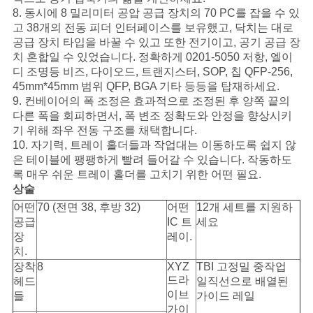
십
8. 동시에 8 밀리미터 공압 공급 장치의 70 PC를 잡을 수 있
시
고 38개의 전동 피더 인터페이스를 보유했고, 닥치는 대로
공급 장치 타입을 바꿀 수 있고 또한 전기이고, 공기 공급 장
오
치 혼합일 수 있었습니다. 정확하게 0201-5050 저항, 엘이
디 조명등 비즈, 다이오드, 트랜지스터, SOP, 칩 QFP-256,
45mm*45mm 범위 QFP, BGA 기타 등등을 탑재하세요.
9. 컨베이어의 폭 조정은 효과적으로 조정된 후 양쪽 끝의
사
다른 폭을 회피하면서, 폭 변조 정확도와 안정을 향상시키
기 위해 좌우 전동 구조를 채택합니다.
이
10. 자기력, 트레이 홀더들과 작업대는 이동하도록 쉽지 않
트
은 테이블에 팽팽하게 빨려 들어갈 수 있습니다. 작동하도
록 매우 쉬운 트레이 홀더를 고치기 위한 어떤 필요.
맵
상술
어떤
70 (전면 38, 후방 32)
어떤
12개 세트를 지원하
공급
IC 트
세요
PRIVACY
장
레이.
치.
POLICY
장착
8
XYZ
TBI 고정밀 중작업
드라
헤드
일직선으로 배열된
이브
들
가이드 레일
가이