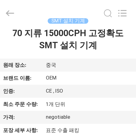
-
2026
Beijing
Silk
Road
SMT 설치 기계
Enterprise
Management
Services
70 지류 15000CPH 고정확도
가
Co.,LTD.
All
Rights
SMT 설치 기계
정
Reserved.
제
원래 장소:
중국
품
OEM
브랜드 이름:
CE , ISO
인증:
저
최소 주문 수량:
1개 단위
희
negotiable
가격:
에
포장 세부 사항:
표준 수출 패킹