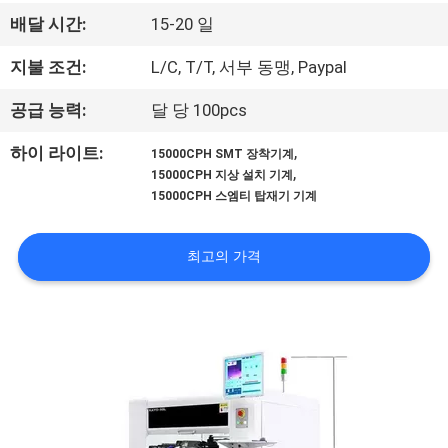
관
배달 시간:
15-20 일
하
지불 조건:
L/C, T/T, 서부 동맹, Paypal
여
공급 능력:
달 당 100pcs
공
,
하이 라이트:
15000CPH SMT 장착기계
,
15000CPH 지상 설치 기계
장
15000CPH 스엠티 탑재기 기계
투
최고의 가격
어
품
질
관