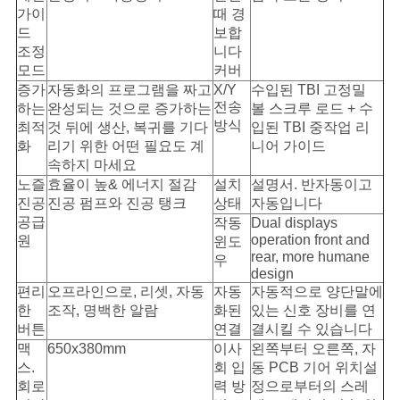
가이
때 경
드
보합
조정
니다
모드
커버
증가
자동화의 프로그램을 짜고
X/Y
수입된 TBI 고정밀
전송
하는
완성되는 것으로 증가하는
볼 스크루 로드 + 수
방식
최적
것 뒤에 생산, 복귀를 기다
입된 TBI 중작업 리
화
리기 위한 어떤 필요도 계
니어 가이드
속하지 마세요
노즐
효율이 높& 에너지 절감
설치
설명서. 반자동이고
진공
진공 펌프와 진공 탱크
상태
자동입니다
공급
작동
Dual displays
operation front and
원
윈도
rear, more humane
우
design
편리
오프라인으로, 리셋, 자동
자동
자동적으로 양단말에
한
조작, 명백한 알람
화된
있는 신호 장비를 연
버튼
연결
결시킬 수 있습니다
맥
650x380mm
이사
왼쪽부터 오른쪽, 자
스.
회 입
동 PCB 기어 위치설
회로
력 방
정으로부터의 스레