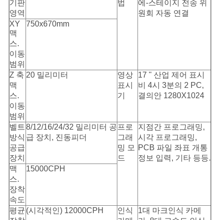
기판
법
에-스테이지 전송 위
영역
원회 자동 연결
XY
750x670mm
맥
스.
이동
범위
Z 축
20 밀리미터
영상
17 " 산업 제어 표시
맥
표시
비 4시 3분의 2 PC,
스.
기
결의안 1280X1024
이동
범위
벨트
8/12/16/24/32 밀리미터 공
프로
지점간 프로그래밍,
방식
급 장치, 진동피더
그래
시각 프로그래밍,
공급
밍 모
PCB 파일 좌표 개통
장치
드
정보 입력, 기타 등등.
맥
15000CPH
스.
장착
속도
평균
(시각적인) 12000CPH
인식
1대 마크인식 카메