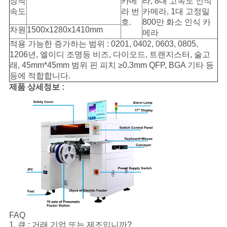
장착
카메
라, 8대 고속도 인식
속도
라 번
카메라, 1대 고정밀
호.
800만 화소 인식 카
차원
1500x1280x1410mm
메라
적용 가능한 증가하는 범위 : 0201, 0402, 0603, 0805,
1206년, 엘이디 조명등 비즈, 다이오드, 트랜지스터, 술고
래, 45mm*45mm 범위 핀 피치 ≥0.3mm QFP, BGA 기타 등
등에 적합합니다.
제품 상세정보 :
FAQ
1. 큐 : 거래 기업 또는 제조입니까?