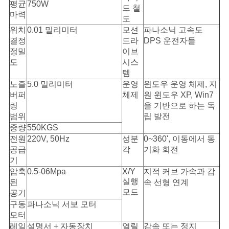
평균
750W
드 철
마력
도
위치
0.01 밀리미터
모션
파나소닉 고속도
결정
드라
DPS 운전자들
정밀
이브
도
시스
템
노즐
5.0 밀리미터
운영
윈도우 운영 체제, 지
버퍼
체제
원 윈도우 XP, Win7
링
을 기반으로 하는 독
범위
립 발전
중량
550KGS
전원
220V, 50Hz
성분
0~360', 이동에서 동
공급
각
기화 회전
기
압축
0.5-06Mpa
X/Y
지적 커브 가속과 감
실행
된
속 선형 연계
모드
공기
구동
파나소닉 서보 모터
모터
레일
설명서 + 자동장치
열릴
감속 또는 정지