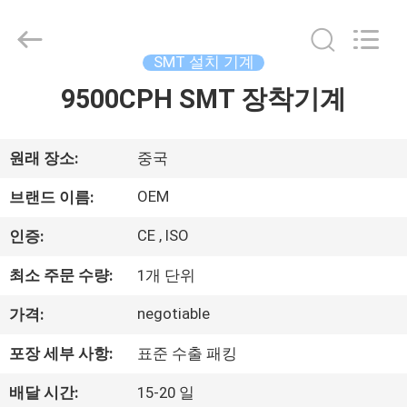
-
2025
Beijing
Silk
Road
SMT 설치 기계
Enterprise
Management
Services
9500CPH SMT 장착기계
가
Co.,LTD.
All
Rights
정
Reserved.
원래 장소:
중국
제
OEM
브랜드 이름:
품
CE , ISO
인증:
최소 주문 수량:
1개 단위
저
negotiable
가격:
희
포장 세부 사항:
표준 수출 패킹
에
배달 시간:
15-20 일