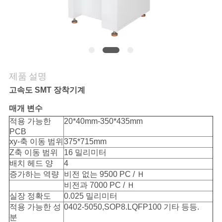
리
저
희
제품 설명
에
고속도 SMT 장착기계
게
매개 변수
연
적용 가능한
20*40mm-350*435mm
PCB
락
xy-축 이동 범위
375*715mm
Z축 이동 범위
16 밀리미터
하
배치 헤드 양
4
증가하는 역량
비전 없는 9500 PC / Ｈ
십
비전과 7000 PC / Ｈ
시
실장 정확도
0.025 밀리미터
적용 가능한 성
0402-5050,SOP8.LQFP100 기타 등등.
오
분