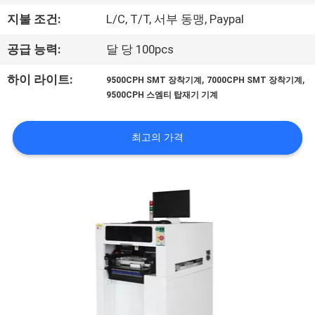
관
지불 조건:
L/C, T/T, 서부 동맹, Paypal
하
공급 능력:
달 당 100pcs
여
,
,
하이 라이트:
9500CPH SMT 장착기계
7000CPH SMT 장착기계
9500CPH 스엠티 탑재기 기계
공
장
최고의 가격
투
어
품
질
관