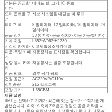
성분은 공급합
테이프 릴, 크기, IC 튜브
니다
뉴
모터 콘트롤 구
서보 시스템을 내딛는 폐-루프
성
스
테이프 폭
8 밀리미터, 12 밀리미터, 16 밀리미터, 24
밀리미터
공급 장치
38 (야마하 공급 장치가 이용 가능합니다)
기계 차원
L852*W962*H1230
따
시각적 카메라
6 고체촬상소자카메라
옴
다운-룩링 카메
자동장치는 표시점을 확인합니다
라
표
상향 응시 카메
자동장치는 벌충 조정됩니다
라
를
진공 펌프
외부 공기 펌프
전원 공급기
AC220V/AC110V
요
정미중량
215 킬로그램
포장 크기
1.35CBM
구
제품 설명
SMT는 선택하고 기계가 최근에 있는 장소가 수직기를 개
하
발했습니다. X-축, Y-축과 Z축은고 정밀도 곧은 하락을 사
용합니다. 그들은 위치설정을 더 정확하게 합니다. 다중-V